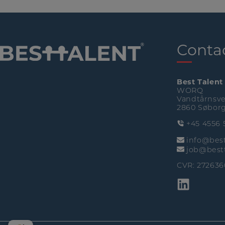
Conta
Best Talent
WORQ
Vandtårnsve
2860 Søbor
+45 4556 
info@best
job@bestt
CVR: 272636