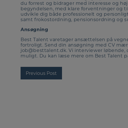
du forrest og bidrager med interesse og høj f
begyndelsen, med klare forventninger og till
udvikle dig både professionelt og personlig
samt frokostordning, pensionsordning og s
Ansøgning
Best Talent varetager ansættelsen på vegn
fortroligt. Send din ansøgning med CV mærke
job@besttalent.dk. Vi interviewer løbende, og
muligt. Du kan læse mere om Best Talent p
Previous Post
Post
navigation