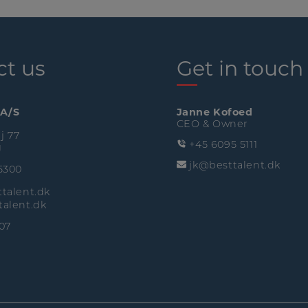
ct us
Get in touch
 A/S
Janne Kofoed
CEO & Owner
j 77
+45 6095 5111
g
jk@besttalent.dk
5300
talent.dk
alent.dk
07