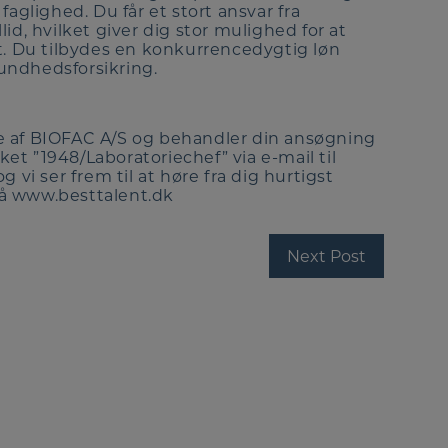
aglighed. Du får et stort ansvar fra
id, hvilket giver dig stor mulighed for at
t. Du tilbydes en konkurrencedygtig løn
undhedsforsikring.
e af BIOFAC A/S og behandler din ansøgning
t ”1948/Laboratoriechef” via e-mail til
 vi ser frem til at høre fra dig hurtigst
å www.besttalent.dk
Next Post