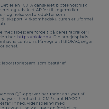
 Det er en 100 % danskejet bioteknologisk
eret og udviklet API’er til lægemidler,
nær- og helsekostprodukter som
til eksport. Virksomhedskulturen er uformel
ab.
e medarbejdere fordelt på deres fabrikker i
den her:
https://biofac.dk
. Din arbejdsplads
øbenhavns centrum. På vegne af BIOFAC, søger
oriechef.
t laboratorieteam, som består af
omhedens QC-opgaver herunder analyser af
sesanalyser i henhold til GMP samt HACCP
øj faglighed, vidensdeling med
 evne til selv at gøre en forskel, er