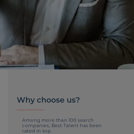
Why choose us?
Among more than 100 search
companies, Best Talent has been
rated in top.