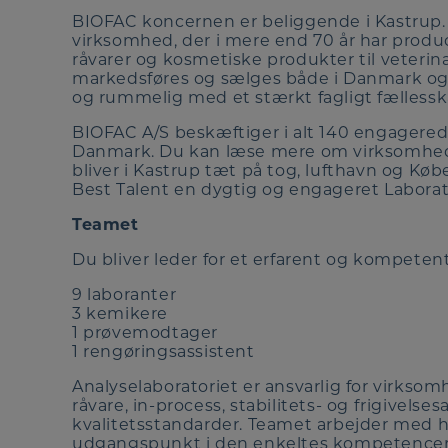
BIOFAC koncernen er beliggende i Kastrup.
virksomhed, der i mere end 70 år har produc
råvarer og kosmetiske produkter til veteri
markedsføres og sælges både i Danmark og 
og rummelig med et stærkt fagligt fællessk
BIOFAC A/S beskæftiger i alt 140 engagered
Danmark. Du kan læse mere om virksomhe
bliver i Kastrup tæt på tog, lufthavn og K
Best Talent en dygtig og engageret Laborat
Teamet
Du bliver leder for et erfarent og kompeten
9 laboranter
3 kemikere
1 prøvemodtager
1 rengøringsassistent
Analyselaboratoriet er ansvarlig for virks
råvare, in-process, stabilitets- og frigivel
kvalitetsstandarder. Teamet arbejder med h
udgangspunkt i den enkeltes kompetencer og