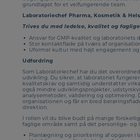
grundlaget for et velfungerende team.
Laboratoriechef Pharma, Kosmetik & Hel
Trives du med ledelse, kvalitet og faglig
Ansvar for GMP-kvalitet og laboratoriets d
Stor kontaktflade på tværs af organisati
Uformel kultur med højt engagement og
Udfordring
Som Laboratoriechef har du det overordnede a
udvikling. Du sikrer, at laboratoriet fungere
kvalitetskrav og samtidig understøtter vir
også mindre udviklingsprojekter, udstyrskva
analysemetoder, validering og optimering. D
organisationen og får en bred berøringsfla
direktion.
I rollen vil du blive budt på mange forskell
faglige område samt på det personlige- og
Planlægning og prioritering af opgaver i l