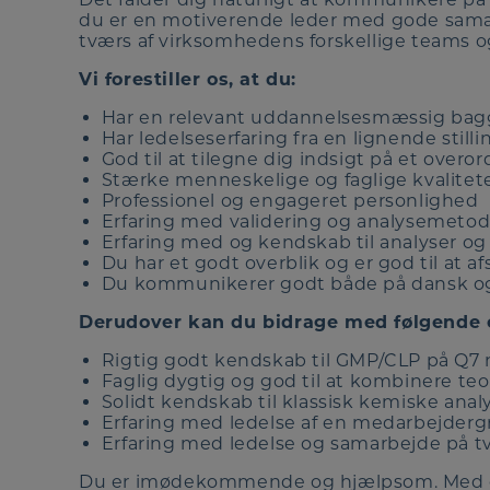
du er en motiverende leder med gode samarbe
tværs af virksomhedens forskellige teams o
Vi forestiller os, at du:
Har en relevant uddannelsesmæssig bag
Har ledelseserfaring fra en lignende stilli
God til at tilegne dig indsigt på et overo
Stærke menneskelige og faglige kvalitet
Professionel og engageret personlighed
Erfaring med validering og analysemetod
Erfaring med og kendskab til analyser og
Du har et godt overblik og er god til at af
Du kommunikerer godt både på dansk og e
Derudover kan du bidrage med følgende e
Rigtig godt kendskab til GMP/CLP på Q7 
Faglig dygtig og god til at kombinere teo
Solidt kendskab til klassisk kemiske anal
Erfaring med ledelse af en medarbejderg
Erfaring med ledelse og samarbejde på t
Du er imødekommende og hjælpsom. Med din