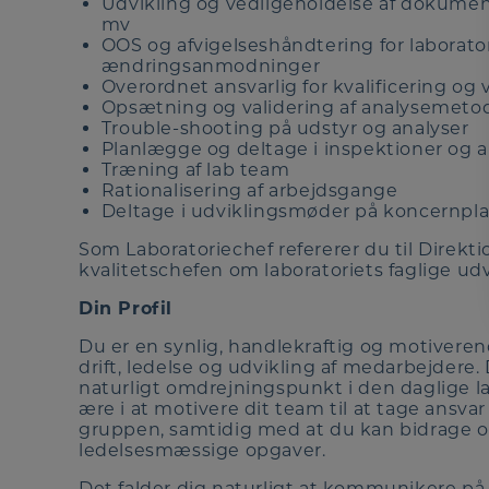
Udvikling og vedligeholdelse af dokument
mv
OOS og afvigelseshåndtering for laborato
ændringsanmodninger
Overordnet ansvarlig for kvalificering og 
Opsætning og validering af analysemeto
Trouble-shooting på udstyr og analyser
Planlægge og deltage i inspektioner og
Træning af lab team
Rationalisering af arbejdsgange
Deltage i udviklingsmøder på koncernpl
Som Laboratoriechef refererer du til Direk
kvalitetschefen om laboratoriets faglige udv
Din Profil
Du er en synlig, handlekraftig og motivere
drift, ledelse og udvikling af medarbejdere
naturligt omdrejningspunkt i den daglige la
ære i at motivere dit team til at tage ansv
gruppen, samtidig med at du kan bidrage og
ledelsesmæssige opgaver.
Det falder dig naturligt at kommunikere på 