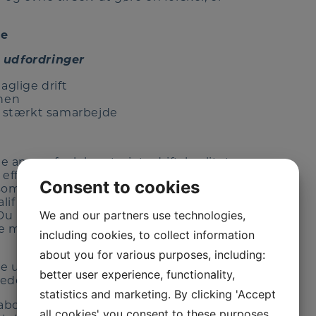
se
e udfordringer
aglige drift
onen
 stærkt samarbejde
nsvar for laboratoriets drift, kvalitet og
r effektivt, og lever op til gældende
Consent to cookies
ksomhedens vækst. På laboratoriet er der
lificeringer samt udvikling af
We and our partners use technologies,
u bliver en central sparringspartner i
de med på produktion, QA, udvikling og
including cookies, to collect information
about you for various purposes, including:
ige udfordringer inden for det tekniske og
better user experience, functionality,
 ledelsesmæssige plan herunder:
statistics and marketing. By clicking 'Accept
aboratoriet
all cookies' you consent to these purposes.